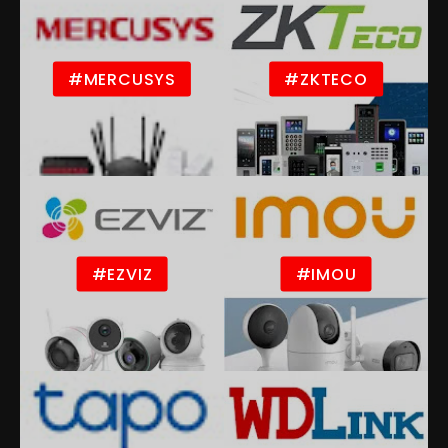
#MERCUSYS
#ZKTECO
#EZVIZ
#IMOU