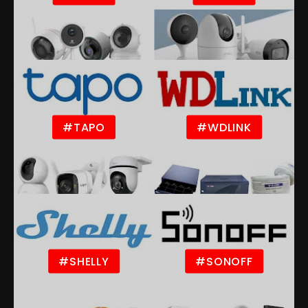
#TAPO
#WDLINK
#SHELLY
#SONOFF