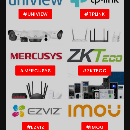
#UNIVIEW
#TPLINK
#MERCUSYS
#ZKTECO
#EZVIZ
#IMOU