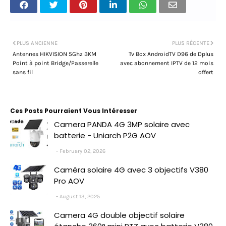
PLUS ANCIENNE
PLUS RÉCENTE
Antennes HIKVISION 5Ghz 3KM
Tv Box AndroidTV D96 de Dplus
Point à point Bridge/Passerelle
avec abonnement IPTV de 12 mois
sans fil
offert
Ces Posts Pourraient Vous Intéresser
Camera PANDA 4G 3MP solaire avec
batterie - Uniarch P2G AOV
February 02, 2026
Caméra solaire 4G avec 3 objectifs V380
Pro AOV
August 13, 2025
Camera 4G double objectif solaire