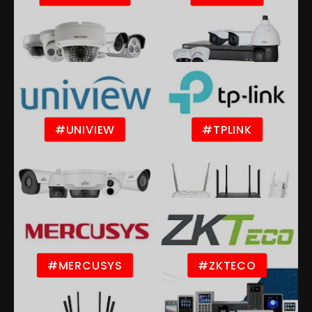
#UNIVIEW
#TPLINK
#MERCUSYS
#ZKTECO