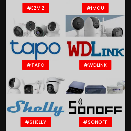
#EZVIZ
#IMOU
#TAPO
#WDLINK
#SHELLY
#SONOFF