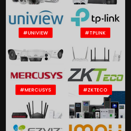
#UNIVIEW
#TPLINK
#MERCUSYS
#ZKTECO