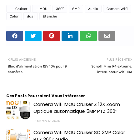
__Cruiser
_IMOU
360°
6MP
Audio
Camera Wifi
Color
dual
Etanche
PLUS ANCIENNE
PLUS RÉCENTE
Bloc d’alimentation 12V 10A pour 9
Sonoff Mini R4 extreme:
caméras
interrupteur Wifi 10A
Ces Posts Pourraient Vous Intéresser
Camera Wifi IMOU Cruiser Z 12X Zoom
Optique automatique 5MP PTZ 360°
March 17, 2026
Camera Wifi IMOU Cruiser SC 3MP Color
PTZ 360° Audio