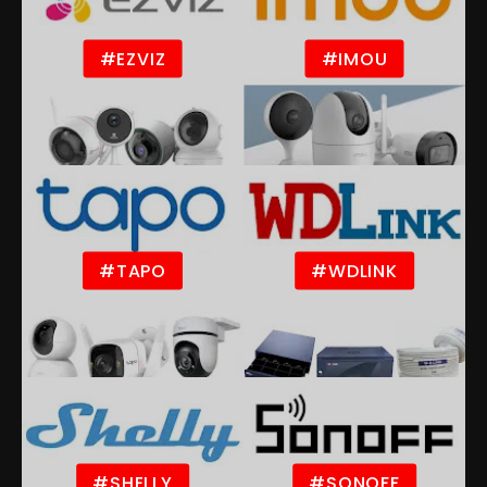
#EZVIZ
#IMOU
#TAPO
#WDLINK
#SHELLY
#SONOFF