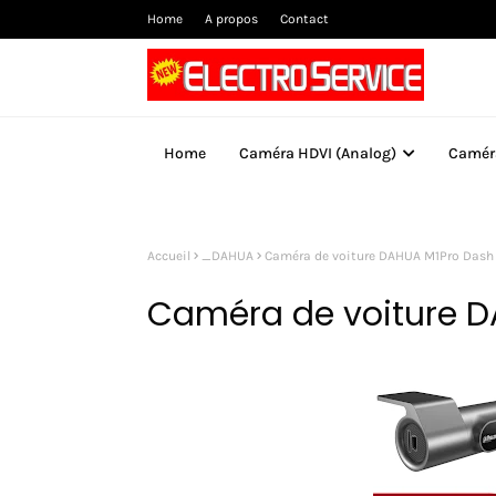
Home
A propos
Contact
Home
Caméra HDVI (Analog)
Camér
Accueil
_DAHUA
Caméra de voiture DAHUA M1Pro Das
Caméra de voiture 