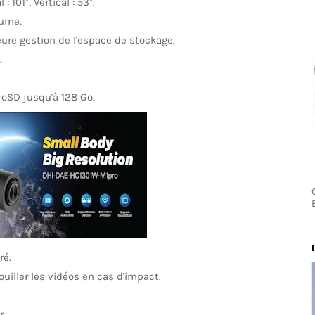
 101°, Vertical : 53°.
urne.
ure gestion de l'espace de stockage.
.
roSD jusqu'à 128 Go.
ré.
ouiller les vidéos en cas d'impact.
s.