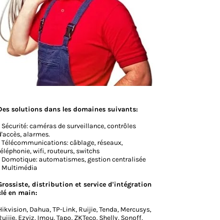
Des solutions dans les domaines suivants:
- Sécurité: caméras de surveillance, contrôles
d'accès, alarmes.
- Télécommunications: câblage, réseaux,
téléphonie, wifi, routeurs, switchs
- Domotique: automatismes, gestion centralisée
- Multimédia
Grossiste, distribution et service d'intégration
clé en main:
Hikvision, Dahua, TP-Link, Ruijie, Tenda, Mercusys,
Ruijie, Ezviz, Imou, Tapo, ZKTeco, Shelly, Sonoff,