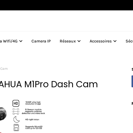
a WIfi/4G
Camera IP
Réseaux
Accessoires
Séc
h Cam
DAHUA M1Pro Dash Cam