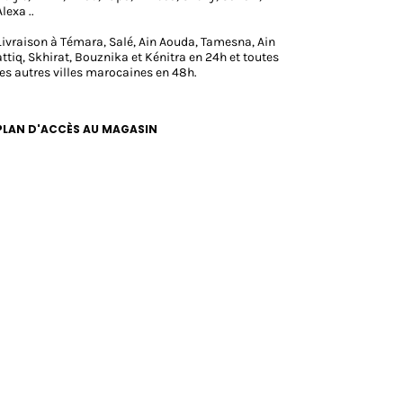
Alexa ..
Livraison à Témara, Salé, Ain Aouda, Tamesna, Ain
attiq, Skhirat, Bouznika et Kénitra en 24h et toutes
les autres villes marocaines en 48h.
PLAN D'ACCÈS AU MAGASIN