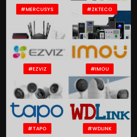
#MERCUSYS
#ZKTECO
#EZVIZ
#IMOU
#TAPO
#WDLINK