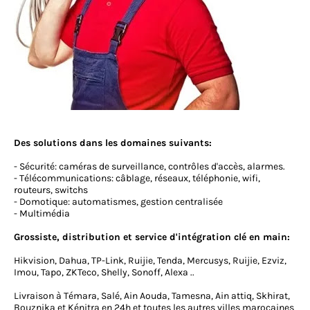
Des solutions dans les domaines suivants:
- Sécurité: caméras de surveillance, contrôles d'accès, alarmes.
- Télécommunications: câblage, réseaux, téléphonie, wifi,
routeurs, switchs
- Domotique: automatismes, gestion centralisée
- Multimédia
Grossiste, distribution et service d'intégration clé en main:
Hikvision, Dahua, TP-Link, Ruijie, Tenda, Mercusys, Ruijie, Ezviz,
Imou, Tapo, ZKTeco, Shelly, Sonoff, Alexa ..
Livraison à Témara, Salé, Ain Aouda, Tamesna, Ain attiq, Skhirat,
Bouznika et Kénitra en 24h et toutes les autres villes marocaines