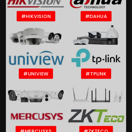
#HIKVISION
#DAHUA
#UNIVIEW
#TPLINK
#MERCUSYS
#ZKTECO