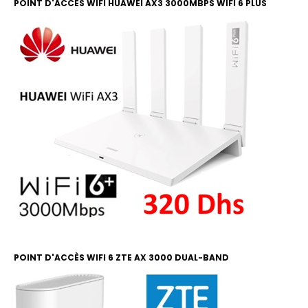
POINT D'ACCÈS WIFI HUAWEI AX3 3000MBPS WIFI 6 PLUS
POINT D'ACCÈS WIFI 6 ZTE AX 3000 DUAL-BAND