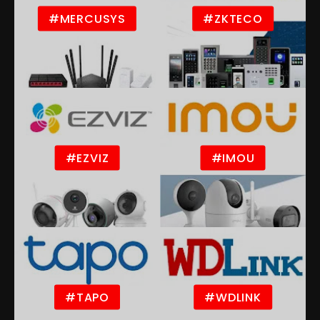
#MERCUSYS
#ZKTECO
#EZVIZ
#IMOU
#TAPO
#WDLINK