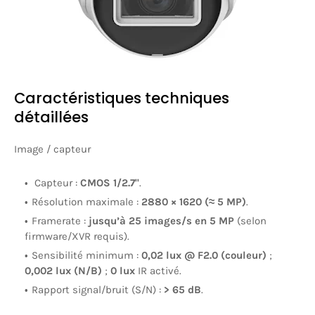
Caractéristiques techniques
détaillées
Image / capteur
Capteur :
CMOS 1/2.7"
.
Résolution maximale :
2880 × 1620 (≈ 5 MP)
.
Framerate :
jusqu’à 25 images/s en 5 MP
(selon
firmware/XVR requis).
Sensibilité minimum :
0,02 lux @ F2.0 (couleur)
;
0,002 lux (N/B)
;
0 lux
IR activé.
Rapport signal/bruit (S/N) :
> 65 dB
.