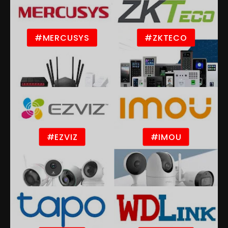
#MERCUSYS
#ZKTECO
#EZVIZ
#IMOU