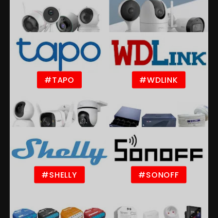
#TAPO
#WDLINK
#SHELLY
#SONOFF