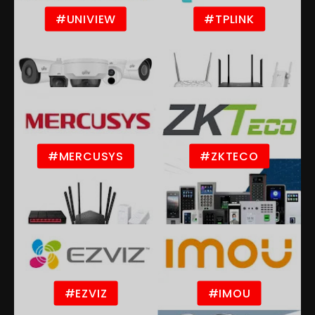
#UNIVIEW
#TPLINK
#MERCUSYS
#ZKTECO
#EZVIZ
#IMOU